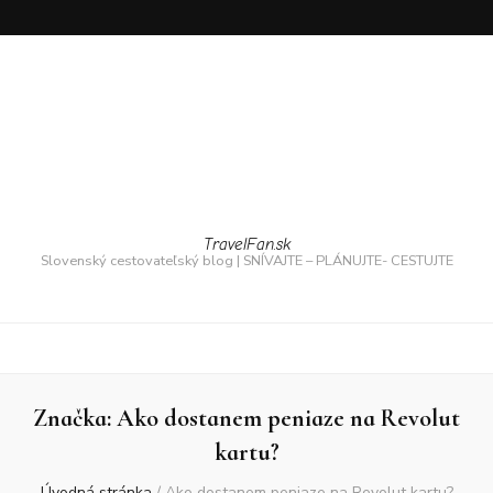
TravelFan.sk
Slovenský cestovateľský blog | SNÍVAJTE – PLÁNUJTE- CESTUJTE
Značka:
Ako dostanem peniaze na Revolut
kartu?
Úvodná stránka
/
Ako dostanem peniaze na Revolut kartu?