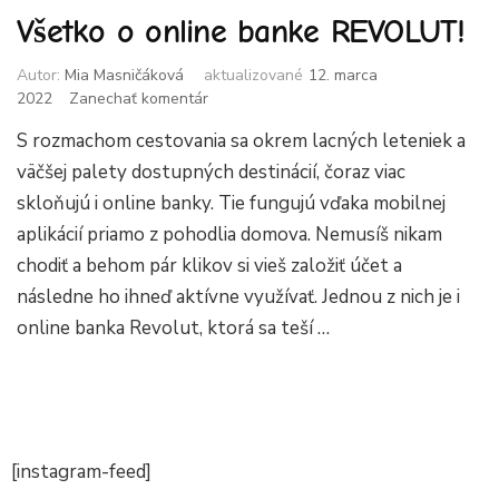
Všetko o online banke REVOLUT!
Autor:
Mia Masničáková
aktualizované
12. marca
k
2022
Zanechať komentár
článku
S rozmachom cestovania sa okrem lacných leteniek a
Všetko
o
väčšej palety dostupných destinácií, čoraz viac
online
skloňujú i online banky. Tie fungujú vďaka mobilnej
banke
aplikácií priamo z pohodlia domova. Nemusíš nikam
REVOLUT!
chodiť a behom pár klikov si vieš založiť účet a
následne ho ihneď aktívne využívať. Jednou z nich je i
online banka Revolut, ktorá sa teší …
[instagram-feed]