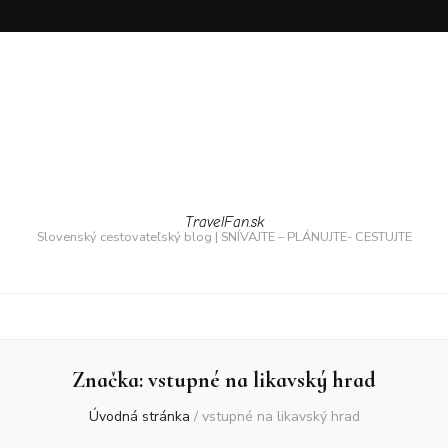
TravelFan.sk
Slovenský cestovateľský blog | SNÍVAJTE – PLÁNUJTE- CESTUJTE
Značka:
vstupné na likavský hrad
Úvodná stránka
/
vstupné na likavský hrad