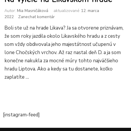
Autor:
Mia Masničáková
aktualizované
12. marca
k
2022
Zanechať komentár
článku
Boli ste už na hrade Likava? Ja sa otvorene priznávam,
Na
výlete
že som roky jazdila okolo Likavského hradu a z cesty
na
som vždy obdivovala jeho majestátnosť učupenú v
Likavskom
lone Chočských vrchov. Až raz nastal deň D. a ja som
hrade
konečne nakukla za mocné múry tohto najväčšieho
hradu Liptova. Ako a kedy sa tu dostanete, koľko
zaplatíte …
[instagram-feed]