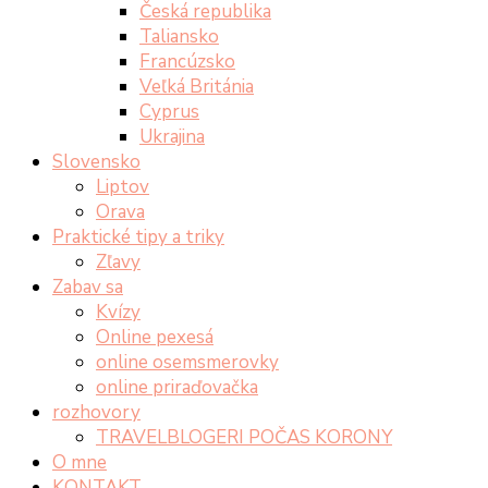
Česká republika
Taliansko
Francúzsko
Veľká Británia
Cyprus
Ukrajina
Slovensko
Liptov
Orava
Praktické tipy a triky
Zľavy
Zabav sa
Kvízy
Online pexesá
online osemsmerovky
online priraďovačka
rozhovory
TRAVELBLOGERI POČAS KORONY
O mne
KONTAKT