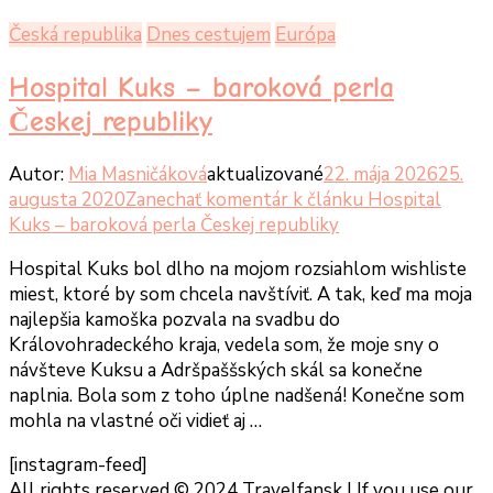
Česká republika
Dnes cestujem
Európa
Hospital Kuks – baroková perla
Českej republiky
Autor:
Mia Masničáková
aktualizované
22. mája 2026
25.
augusta 2020
Zanechať komentár
k článku Hospital
Kuks – baroková perla Českej republiky
Hospital Kuks bol dlho na mojom rozsiahlom wishliste
miest, ktoré by som chcela navštíviť. A tak, keď ma moja
najlepšia kamoška pozvala na svadbu do
Královohradeckého kraja, vedela som, že moje sny o
návšteve Kuksu a Adršpaššských skál sa konečne
naplnia. Bola som z toho úplne nadšená! Konečne som
mohla na vlastné oči vidieť aj …
[instagram-feed]
All rights reserved © 2024 Travelfansk | If you use our