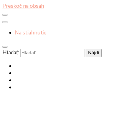
Preskoč na obsah
Na stiahnutie
Hľadať: