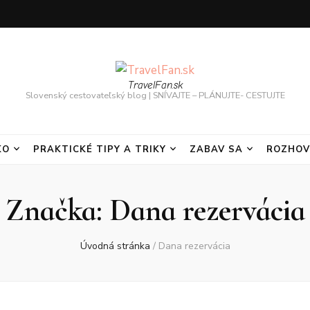
TravelFan.sk
Slovenský cestovateľský blog | SNÍVAJTE – PLÁNUJTE- CESTUJTE
KO
PRAKTICKÉ TIPY A TRIKY
ZABAV SA
ROZHOV
Značka:
Dana rezervácia
Úvodná stránka
/
Dana rezervácia