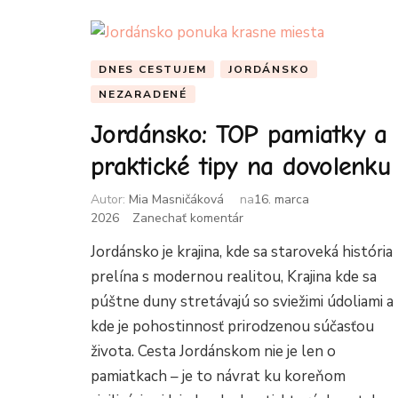
DNES CESTUJEM
JORDÁNSKO
NEZARADENÉ
Jordánsko: TOP pamiatky a
praktické tipy na dovolenku
Autor:
Mia Masničáková
na
16. marca
k
2026
Zanechať komentár
článku
Jordánsko je krajina, kde sa staroveká história
Jordánsko:
TOP
prelína s modernou realitou, Krajina kde sa
pamiatky
púštne duny stretávajú so sviežimi údoliami a
a
kde je pohostinnosť prirodzenou súčasťou
praktické
tipy
života. Cesta Jordánskom nie je len o
na
pamiatkach – je to návrat ku koreňom
dovolenku