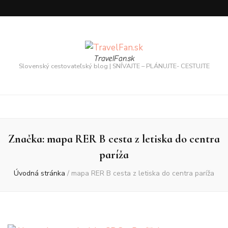
TravelFan.sk
Slovenský cestovateľský blog | SNÍVAJTE – PLÁNUJTE- CESTUJTE
Značka:
mapa RER B cesta z letiska do centra
paríža
Úvodná stránka
/
mapa RER B cesta z letiska do centra paríža