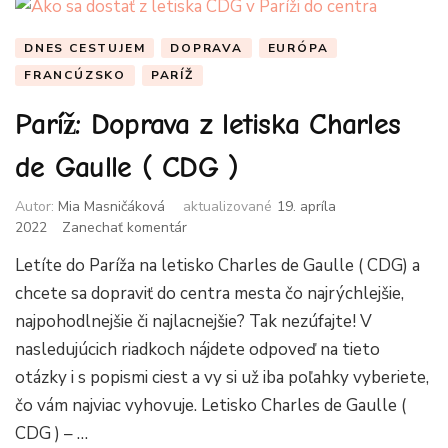
DNES CESTUJEM
DOPRAVA
EURÓPA
FRANCÚZSKO
PARÍŽ
Paríž: Doprava z letiska Charles
de Gaulle ( CDG )
Autor:
Mia Masničáková
aktualizované
19. apríla
k
2022
Zanechať komentár
článku
Letíte do Paríža na letisko Charles de Gaulle ( CDG) a
Paríž:
Doprava
chcete sa dopraviť do centra mesta čo najrýchlejšie,
z
najpohodlnejšie či najlacnejšie? Tak nezúfajte! V
letiska
nasledujúcich riadkoch nájdete odpoveď na tieto
Charles
de
otázky i s popismi ciest a vy si už iba poľahky vyberiete,
Gaulle
čo vám najviac vyhovuje. Letisko Charles de Gaulle (
(
CDG ) – …
CDG