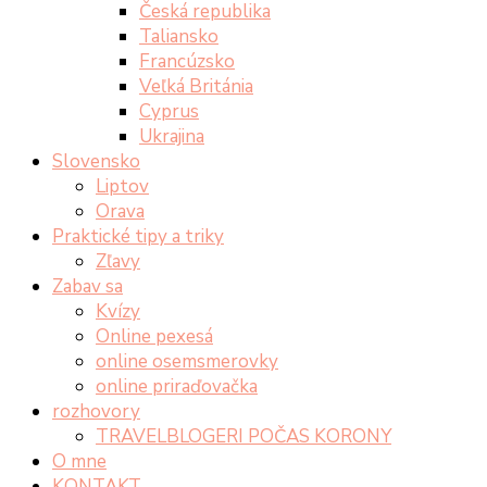
Česká republika
Taliansko
Francúzsko
Veľká Británia
Cyprus
Ukrajina
Slovensko
Liptov
Orava
Praktické tipy a triky
Zľavy
Zabav sa
Kvízy
Online pexesá
online osemsmerovky
online priraďovačka
rozhovory
TRAVELBLOGERI POČAS KORONY
O mne
KONTAKT