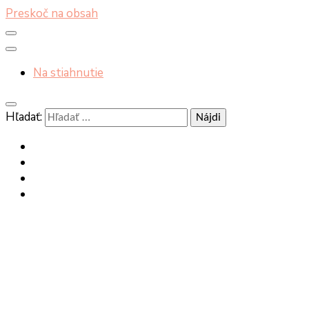
Preskoč na obsah
Na stiahnutie
Hľadať: