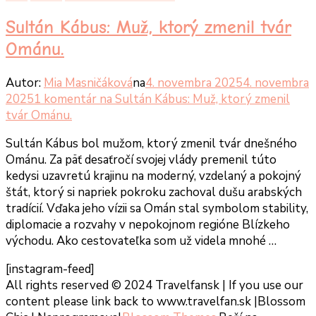
Sultán Kábus: Muž, ktorý zmenil tvár
Ománu.
Autor:
Mia Masničáková
na
4. novembra 2025
4. novembra
2025
1 komentár
na Sultán Kábus: Muž, ktorý zmenil
tvár Ománu.
Sultán Kábus bol mužom, ktorý zmenil tvár dnešného
Ománu. Za päť desaťročí svojej vlády premenil túto
kedysi uzavretú krajinu na moderný, vzdelaný a pokojný
štát, ktorý si napriek pokroku zachoval dušu arabských
tradícií. Vďaka jeho vízii sa Omán stal symbolom stability,
diplomacie a rozvahy v nepokojnom regióne Blízkeho
východu. Ako cestovateľka som už videla mnohé …
[instagram-feed]
All rights reserved © 2024 Travelfansk | If you use our
content please link back to www.travelfan.sk |
Blossom