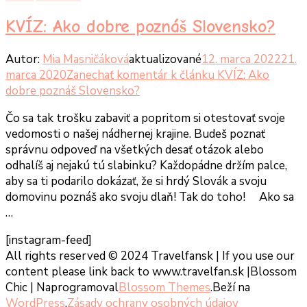
KVÍZ: Ako dobre poznáš Slovensko?
Autor:
Mia Masničáková
aktualizované
12. marca 2022
21.
marca 2020
Zanechať komentár
k článku KVÍZ: Ako
dobre poznáš Slovensko?
Čo sa tak trošku zabaviť a popritom si otestovať svoje
vedomosti o našej nádhernej krajine. Budeš poznať
správnu odpoveď na všetkých desať otázok alebo
odhalíš aj nejakú tú slabinku? Každopádne držím palce,
aby sa ti podarilo dokázať, že si hrdý Slovák a svoju
domovinu poznáš ako svoju dlaň! Tak do toho! Ako sa
…
[instagram-feed]
All rights reserved © 2024 Travelfansk | If you use our
content please link back to www.travelfan.sk |
Blossom
Chic | Naprogramoval
Blossom Themes
.Beží na
WordPress
.
Zásady ochrany osobných údajov