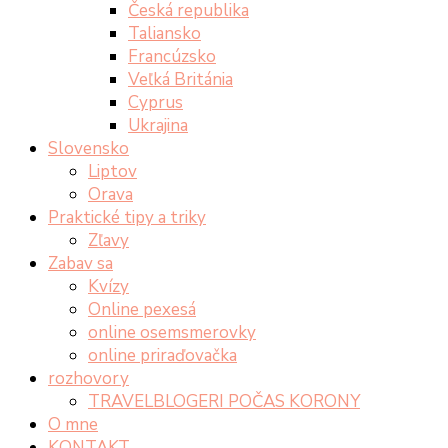
Česká republika
Taliansko
Francúzsko
Veľká Británia
Cyprus
Ukrajina
Slovensko
Liptov
Orava
Praktické tipy a triky
Zľavy
Zabav sa
Kvízy
Online pexesá
online osemsmerovky
online priraďovačka
rozhovory
TRAVELBLOGERI POČAS KORONY
O mne
KONTAKT