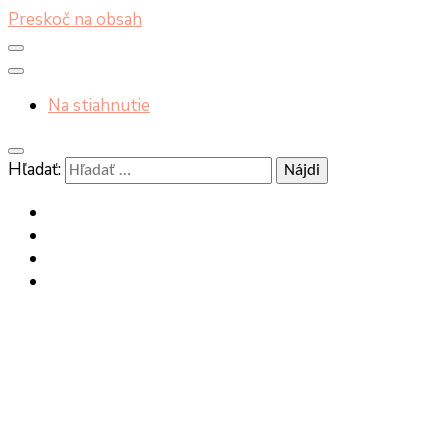
Preskoč na obsah
Na stiahnutie
Hľadať: