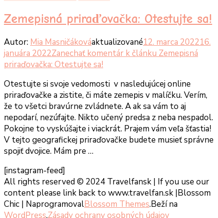
Zemepisná priraďovačka: Otestujte sa!
Autor:
Mia Masničáková
aktualizované
12. marca 2022
16.
januára 2022
Zanechať komentár
k článku Zemepisná
priraďovačka: Otestujte sa!
Otestujte si svoje vedomosti v nasledujúcej online
priraďovačke a zistite, či máte zemepis v malíčku. Verím,
že to všetci bravúrne zvládnete. A ak sa vám to aj
nepodarí, nezúfajte. Nikto učený predsa z neba nespadol.
Pokojne to vyskúšajte i viackrát. Prajem vám veľa šťastia!
V tejto geografickej priraďovačke budete musieť správne
spojiť dvojice. Mám pre …
[instagram-feed]
All rights reserved © 2024 Travelfansk | If you use our
content please link back to www.travelfan.sk |
Blossom
Chic | Naprogramoval
Blossom Themes
.Beží na
WordPress
.
Zásady ochrany osobných údajov