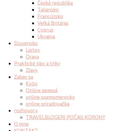
Česká republika
Taliansko
Francúzsko
Veľká Británia
Cyprus
Ukrajina
Slovensko
Liptov
Orava
Praktické tipy a triky
Zľavy
Zabav sa
Kvízy
Online pexesá
online osemsmerovky
online priraďovačka
rozhovory
TRAVELBLOGERI POČAS KORONY
O mne
KONTAKT