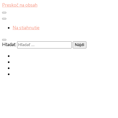
Preskoč na obsah
Na stiahnutie
Hľadať: