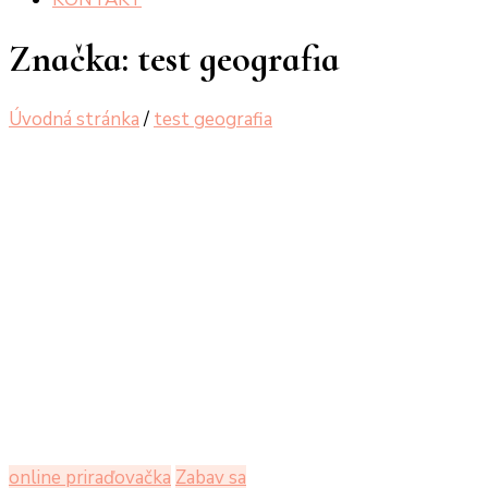
Značka:
test geografia
Úvodná stránka
/
test geografia
online priraďovačka
Zabav sa