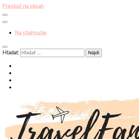
Preskoč na obsah
Na stiahnutie
Hľadať: