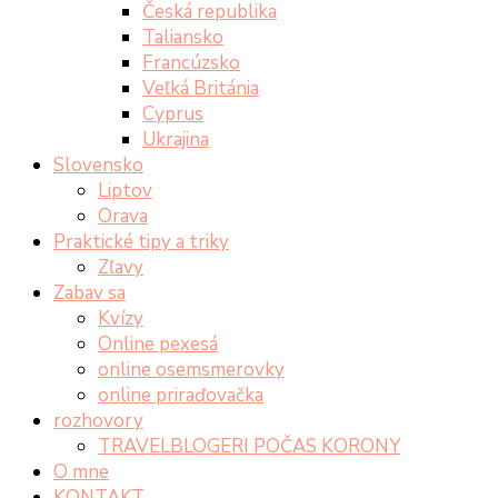
Česká republika
Taliansko
Francúzsko
Veľká Británia
Cyprus
Ukrajina
Slovensko
Liptov
Orava
Praktické tipy a triky
Zľavy
Zabav sa
Kvízy
Online pexesá
online osemsmerovky
online priraďovačka
rozhovory
TRAVELBLOGERI POČAS KORONY
O mne
KONTAKT