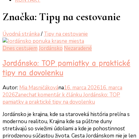
Značka:
Tipy na cestovanie
Úvodná stránka
/
Tipy na cestovanie
Dnes cestujem
Jordánsko
Nezaradené
Jordánsko: TOP pamiatky a praktické
tipy na dovolenku
Autor:
Mia Masničáková
na
16. marca 2026
16. marca
2026
Zanechať komentár
k článku Jordánsko: TOP
pamiatky a praktické tipy na dovolenku
Jordánsko je krajina, kde sa staroveká história prelína s
modernou realitou, Krajina kde sa púštne duny
stretávajú so sviežimi údoliami a kde je pohostinnosť
prirodzenou súčasťou života. Cesta Jordánskom nie je len