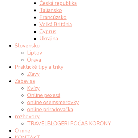
Česká republika
Taliansko
Francúzsko
Veľká Británia
Cyprus
Ukrajina
Slovensko
Liptov
Orava
Praktické tipy a triky
Zľavy
Zabav sa
Kvízy
Online pexesá
online osemsmerovky
online priraďovačka
rozhovory
TRAVELBLOGERI POČAS KORONY
O mne
KONTAKT