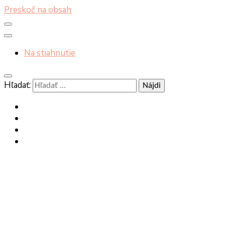
Preskoč na obsah
Na stiahnutie
Hľadať: