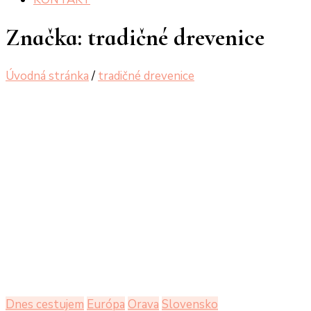
Značka:
tradičné drevenice
Úvodná stránka
/
tradičné drevenice
Dnes cestujem
Európa
Orava
Slovensko