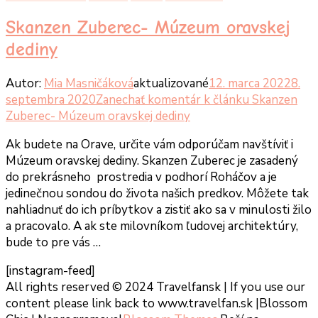
Skanzen Zuberec- Múzeum oravskej
dediny
Autor:
Mia Masničáková
aktualizované
12. marca 2022
8.
septembra 2020
Zanechať komentár
k článku Skanzen
Zuberec- Múzeum oravskej dediny
Ak budete na Orave, určite vám odporúčam navštíviť i
Múzeum oravskej dediny. Skanzen Zuberec je zasadený
do prekrásneho prostredia v podhorí Roháčov a je
jedinečnou sondou do života našich predkov. Môžete tak
nahliadnuť do ich príbytkov a zistiť ako sa v minulosti žilo
a pracovalo. A ak ste milovníkom ľudovej architektúry,
bude to pre vás …
[instagram-feed]
All rights reserved © 2024 Travelfansk | If you use our
content please link back to www.travelfan.sk |
Blossom