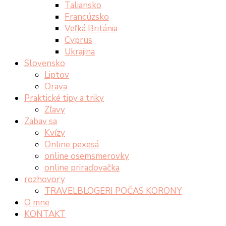
Taliansko
Francúzsko
Veľká Británia
Cyprus
Ukrajina
Slovensko
Liptov
Orava
Praktické tipy a triky
Zľavy
Zabav sa
Kvízy
Online pexesá
online osemsmerovky
online priraďovačka
rozhovory
TRAVELBLOGERI POČAS KORONY
O mne
KONTAKT