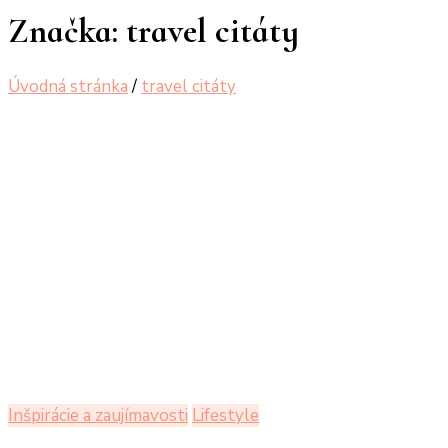
Značka:
travel citáty
Úvodná stránka
/
travel citáty
Inšpirácie a zaujímavosti
Lifestyle