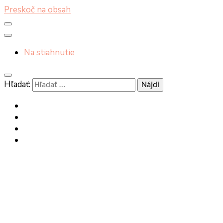
Preskoč na obsah
Na stiahnutie
Hľadať: