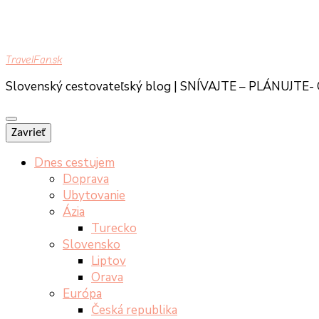
TravelFan.sk
Slovenský cestovateľský blog | SNÍVAJTE – PLÁNUJTE
Zavrieť
Dnes cestujem
Doprava
Ubytovanie
Ázia
Turecko
Slovensko
Liptov
Orava
Európa
Česká republika