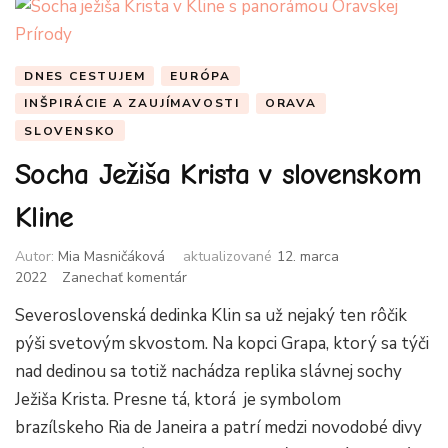
DNES CESTUJEM
EURÓPA
INŠPIRÁCIE A ZAUJÍMAVOSTI
ORAVA
SLOVENSKO
Socha Ježiša Krista v slovenskom
Kline
Autor:
Mia Masničáková
aktualizované
12. marca
k
2022
Zanechať komentár
článku
Severoslovenská dedinka Klin sa už nejaký ten rôčik
Socha
Ježiša
pýši svetovým skvostom. Na kopci Grapa, ktorý sa týči
Krista
nad dedinou sa totiž nachádza replika slávnej sochy
v
Ježiša Krista. Presne tá, ktorá je symbolom
slovenskom
Kline
brazílskeho Ria de Janeira a patrí medzi novodobé divy