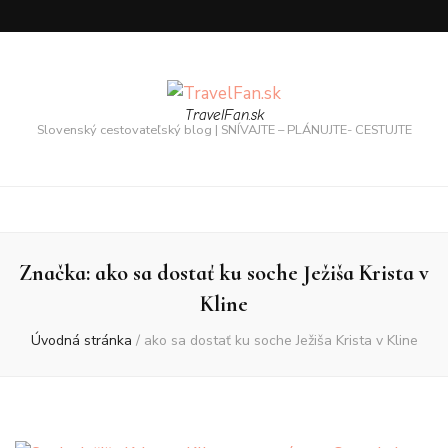
TravelFan.sk
Slovenský cestovateľský blog | SNÍVAJTE – PLÁNUJTE- CESTUJTE
Značka:
ako sa dostať ku soche Ježiša Krista v
Kline
Úvodná stránka
/
ako sa dostať ku soche Ježiša Krista v Kline