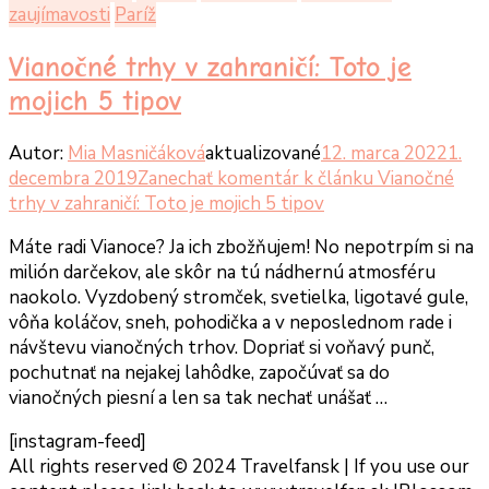
zaujímavosti
Paríž
Vianočné trhy v zahraničí: Toto je
mojich 5 tipov
Autor:
Mia Masničáková
aktualizované
12. marca 2022
1.
decembra 2019
Zanechať komentár
k článku Vianočné
trhy v zahraničí: Toto je mojich 5 tipov
Máte radi Vianoce? Ja ich zbožňujem! No nepotrpím si na
milión darčekov, ale skôr na tú nádhernú atmosféru
naokolo. Vyzdobený stromček, svetielka, ligotavé gule,
vôňa koláčov, sneh, pohodička a v neposlednom rade i
návštevu vianočných trhov. Dopriať si voňavý punč,
pochutnať na nejakej lahôdke, započúvať sa do
vianočných piesní a len sa tak nechať unášať …
[instagram-feed]
All rights reserved © 2024 Travelfansk | If you use our