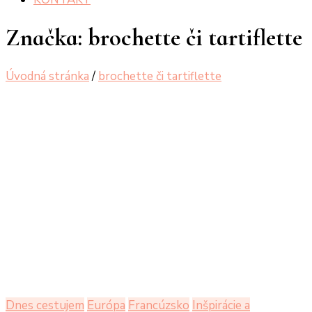
Značka:
brochette či tartiflette
Úvodná stránka
/
brochette či tartiflette
Dnes cestujem
Európa
Francúzsko
Inšpirácie a