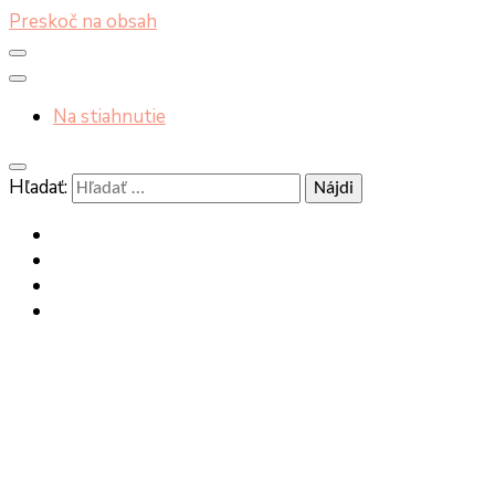
Preskoč na obsah
Na stiahnutie
Hľadať: