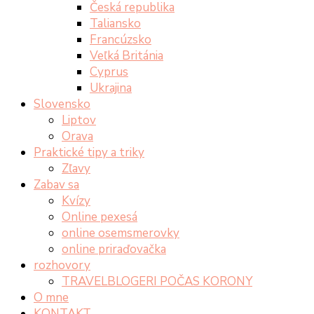
Česká republika
Taliansko
Francúzsko
Veľká Británia
Cyprus
Ukrajina
Slovensko
Liptov
Orava
Praktické tipy a triky
Zľavy
Zabav sa
Kvízy
Online pexesá
online osemsmerovky
online priraďovačka
rozhovory
TRAVELBLOGERI POČAS KORONY
O mne
KONTAKT