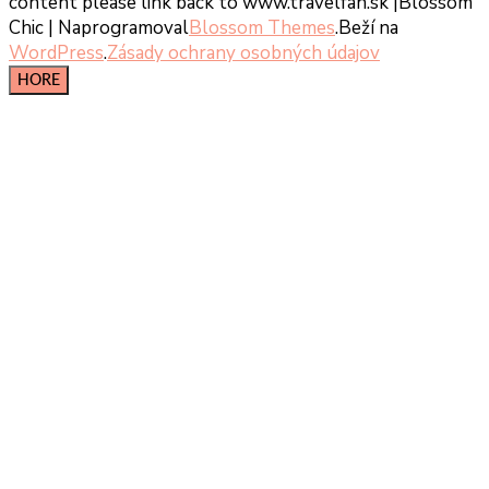
content please link back to www.travelfan.sk |
Blossom
Chic | Naprogramoval
Blossom Themes
.Beží na
WordPress
.
Zásady ochrany osobných údajov
HORE