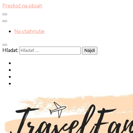
Preskoč na obsah
Na stiahnutie
Hľadať: