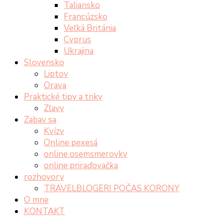
Taliansko
Francúzsko
Veľká Británia
Cyprus
Ukrajina
Slovensko
Liptov
Orava
Praktické tipy a triky
Zľavy
Zabav sa
Kvízy
Online pexesá
online osemsmerovky
online priraďovačka
rozhovory
TRAVELBLOGERI POČAS KORONY
O mne
KONTAKT