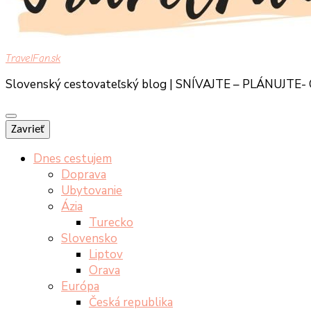
TravelFan.sk
Slovenský cestovateľský blog | SNÍVAJTE – PLÁNUJTE
Zavrieť
Dnes cestujem
Doprava
Ubytovanie
Ázia
Turecko
Slovensko
Liptov
Orava
Európa
Česká republika