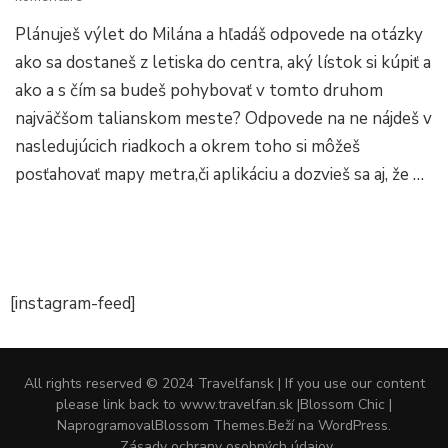
Doprava
Plánuješ výlet do Milána a hľadáš odpovede na otázky
v
Miláne
ako sa dostaneš z letiska do centra, aký lístok si kúpiť a
a
ako a s čím sa budeš pohybovať v tomto druhom
ako
najväčšom talianskom meste? Odpovede na ne nájdeš v
sa
dostať
nasledujúcich riadkoch a okrem toho si môžeš
z
posťahovať mapy metra,či aplikáciu a dozvieš sa aj, že …
letiska?
[instagram-feed]
All rights reserved © 2024 Travelfansk | If you use our content
please link back to www.travelfan.sk |
Blossom Chic |
Naprogramoval
Blossom Themes
.Beží na
WordPress
.
Zásady ochrany osobných údajov