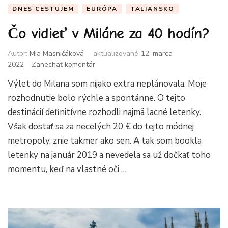
DNES CESTUJEM
EURÓPA
TALIANSKO
Čo vidieť v Miláne za 40 hodín?
Autor:
Mia Masničáková
aktualizované
12. marca
k
2022
Zanechať komentár
článku
Výlet do Milana som nijako extra neplánovala. Moje
Čo
vidieť
rozhodnutie bolo rýchle a spontánne. O tejto
v
destinácií definitívne rozhodli najmä lacné letenky.
Miláne
Však dostať sa za necelých 20 € do tejto módnej
za
40
metropoly, znie takmer ako sen. A tak som bookla
hodín?
letenky na január 2019 a nevedela sa už dočkať toho
momentu, keď na vlastné oči …