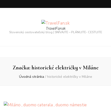
TravelFan.sk
Slovenský cestovateľský blog | SNÍVAJTE – PLÁNUJTE- CESTUJTE
Značka:
historické električky v Miláne
Úvodná stránka
/
historické električky v Miláne