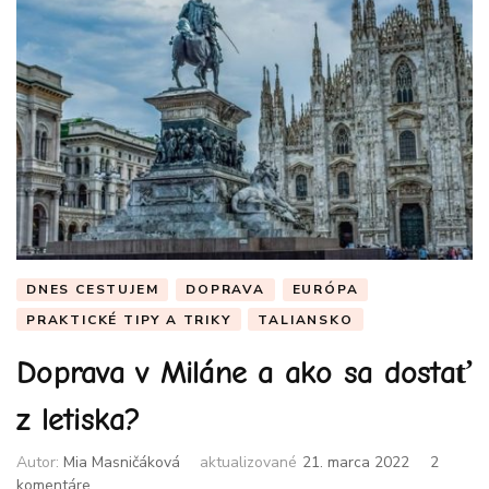
DNES CESTUJEM
DOPRAVA
EURÓPA
PRAKTICKÉ TIPY A TRIKY
TALIANSKO
Doprava v Miláne a ako sa dostať
z letiska?
Autor:
Mia Masničáková
aktualizované
21. marca 2022
2
na
komentáre