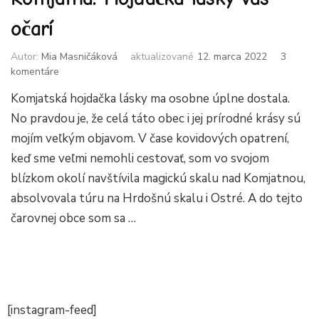
očarí
Autor:
Mia Masničáková
aktualizované
12. marca 2022
3
na
komentáre
Komjatná:
Komjatská hojdačka lásky ma osobne úplne dostala.
Hojdačka
lásky
No pravdou je, že celá táto obec i jej prírodné krásy sú
vás
mojím veľkým objavom. V čase kovidových opatrení,
očarí
keď sme veľmi nemohli cestovať, som vo svojom
blízkom okolí navštívila magickú skalu nad Komjatnou,
absolvovala túru na Hrdošnú skalu i Ostré. A do tejto
čarovnej obce som sa …
[instagram-feed]