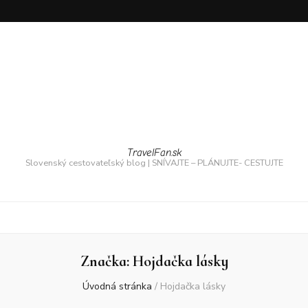
TravelFan.sk
Slovenský cestovateľský blog | SNÍVAJTE – PLÁNUJTE- CESTUJTE
Značka:
Hojdačka lásky
Úvodná stránka
/
Hojdačka lásky