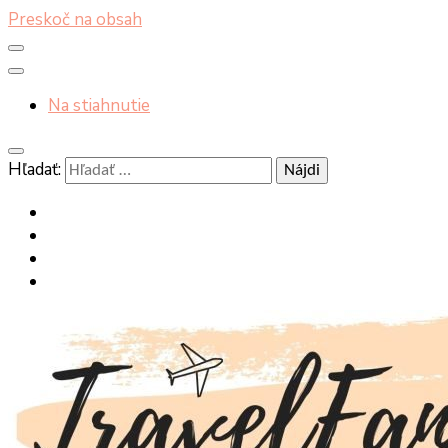
Preskoč na obsah
Na stiahnutie
Hľadať: