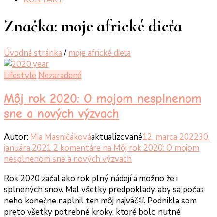
Značka:
moje africké dieťa
Úvodná stránka
/
moje africké dieťa
Lifestyle
Nezaradené
Môj rok 2020: O mojom nesplnenom
sne a nových výzvach
Autor:
Mia Masničáková
aktualizované
12. marca 2022
30.
januára 2021
2 komentáre
na Môj rok 2020: O mojom
nesplnenom sne a nových výzvach
Rok 2020 začal ako rok plný nádejí a možno že i
splnených snov. Mal všetky predpoklady, aby sa počas
neho konečne naplnil ten môj najväčší. Podnikla som
preto všetky potrebné kroky, ktoré bolo nutné