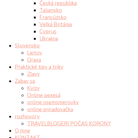
Česká republika
Taliansko
Francúzsko
Veľká Británia
Cyprus
Ukrajina
Slovensko
Liptov
Orava
Praktické tipy a triky
Zľavy
Zabav sa
Kvízy
Online pexesá
online osemsmerovky
online priraďovačka
rozhovory
TRAVELBLOGERI POČAS KORONY
O mne
KONTAKT