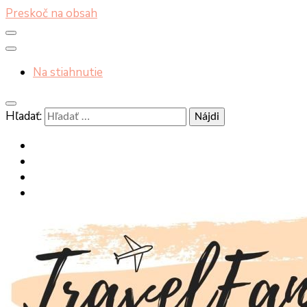
Preskoč na obsah
Na stiahnutie
Hľadať: