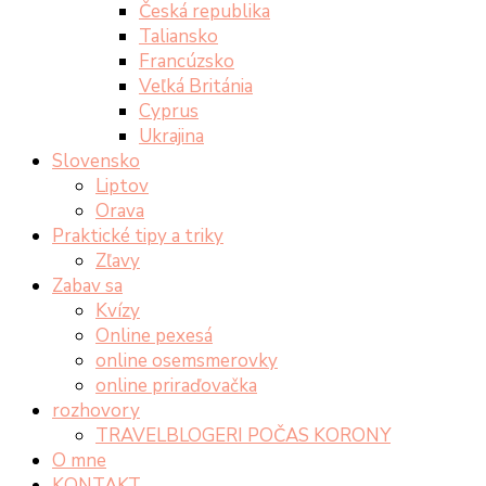
Česká republika
Taliansko
Francúzsko
Veľká Británia
Cyprus
Ukrajina
Slovensko
Liptov
Orava
Praktické tipy a triky
Zľavy
Zabav sa
Kvízy
Online pexesá
online osemsmerovky
online priraďovačka
rozhovory
TRAVELBLOGERI POČAS KORONY
O mne
KONTAKT