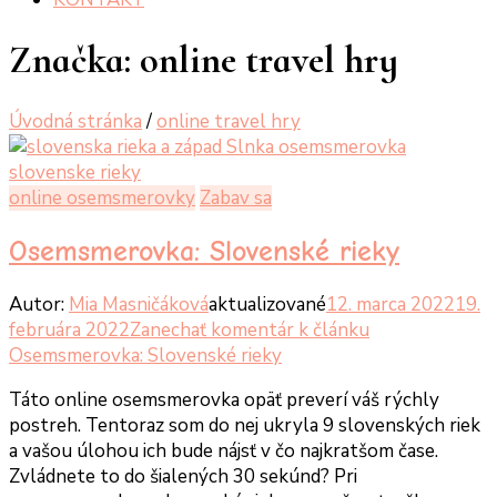
Značka:
online travel hry
Úvodná stránka
/
online travel hry
online osemsmerovky
Zabav sa
Osemsmerovka: Slovenské rieky
Autor:
Mia Masničáková
aktualizované
12. marca 2022
19.
februára 2022
Zanechať komentár
k článku
Osemsmerovka: Slovenské rieky
Táto online osemsmerovka opäť preverí váš rýchly
postreh. Tentoraz som do nej ukryla 9 slovenských riek
a vašou úlohou ich bude nájsť v čo najkratšom čase.
Zvládnete to do šialených 30 sekúnd? Pri