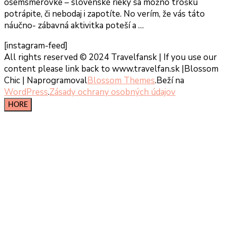
osemsmerovke – slovenské rieky sa možno trošku
potrápite, či nebodaj i zapotíte. No verím, že vás táto
náučno- zábavná aktivitka poteší a …
[instagram-feed]
All rights reserved © 2024 Travelfansk | If you use our
content please link back to www.travelfan.sk |
Blossom
Chic | Naprogramoval
Blossom Themes
.Beží na
WordPress
.
Zásady ochrany osobných údajov
HORE