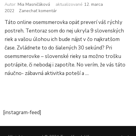
Autor:
Mia Masničáková
aktualizované
12. marca
k
2022
Zanechať komentár
článku
Táto online osemsmerovka opäť preverí váš rýchly
Osemsmerovka:
Slovenské
postreh. Tentoraz som do nej ukryla 9 slovenských
rieky
riek a vašou úlohou ich bude nájsť v čo najkratšom
čase. Zvládnete to do šialených 30 sekúnd? Pri
osemsmerovke – slovenské rieky sa možno trošku
potrápite, či nebodaj i zapotíte. No verím, že vás táto
náučno- zábavná aktivitka poteší a …
[instagram-feed]