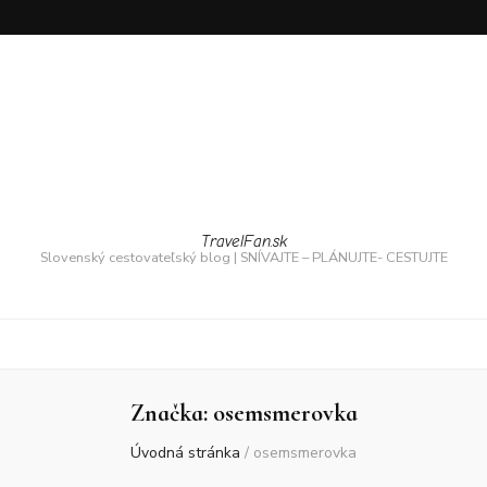
TravelFan.sk
Slovenský cestovateľský blog | SNÍVAJTE – PLÁNUJTE- CESTUJTE
Značka:
osemsmerovka
Úvodná stránka
/
osemsmerovka