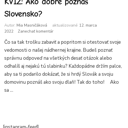
KVÍZ: Ako dobre poznáš
Slovensko?
Autor:
Mia Masničáková
aktualizované
12. marca
k
2022
Zanechať komentár
článku
Čo sa tak trošku zabaviť a popritom si otestovať svoje
KVÍZ:
Ako
vedomosti o našej nádhernej krajine. Budeš poznať
dobre
správnu odpoveď na všetkých desať otázok alebo
poznáš
odhalíš aj nejakú tú slabinku? Každopádne držím palce,
Slovensko?
aby sa ti podarilo dokázať, že si hrdý Slovák a svoju
domovinu poznáš ako svoju dlaň! Tak do toho! Ako
sa …
[instagram-feed]