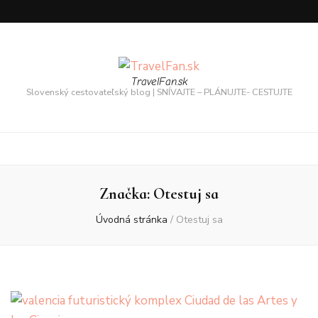
TravelFan.sk
Slovenský cestovateľský blog | SNÍVAJTE – PLÁNUJTE- CESTUJTE
Značka:
Otestuj sa
Úvodná stránka
/
Otestuj sa