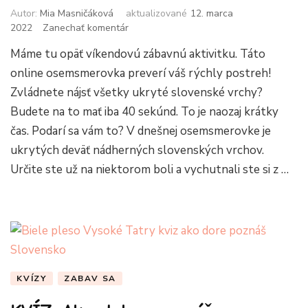
Autor:
Mia Masničáková
aktualizované
12. marca
k
2022
Zanechať komentár
článku
Máme tu opäť víkendovú zábavnú aktivitku. Táto
Osemsmerovka:
Nájdete
online osemsmerovka preverí váš rýchly postreh!
všetky
Zvládnete nájsť všetky ukryté slovenské vrchy?
slovenské
Budete na to mať iba 40 sekúnd. To je naozaj krátky
vrchy?
čas. Podarí sa vám to? V dnešnej osemsmerovke je
ukrytých deväť nádherných slovenských vrchov.
Určite ste už na niektorom boli a vychutnali ste si z …
KVÍZY
ZABAV SA