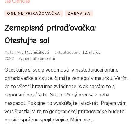
ONLINE PRIRAĎOVAČKA
ZABAV SA
Zemepisná priraďovačka:
Otestujte sa!
Autor:
Mia Masničáková
aktualizované
12. marca
k
2022
Zanechať komentár
článku
Otestujte si svoje vedomosti v nasledujúcej online
Zemepisná
priraďovačka:
priraďovačke a zistite, či máte zemepis v malíčku. Verím,
Otestujte
že to všetci bravúrne zvládnete. A ak sa vám to aj
sa!
nepodarí, nezúfajte. Nikto učený predsa z neba
nespadol. Pokojne to vyskúšajte i viackrát. Prajem vám
veľa šťastia! V tejto geografickej priraďovačke budete
musieť správne spojiť dvojice. Mám pre …