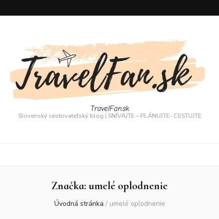
TravelFan.sk
Slovenský cestovateľský blog | SNÍVAJTE – PLÁNUJTE- CESTUJTE
Značka:
umelé oplodnenie
Úvodná stránka
/
umelé oplodnenie