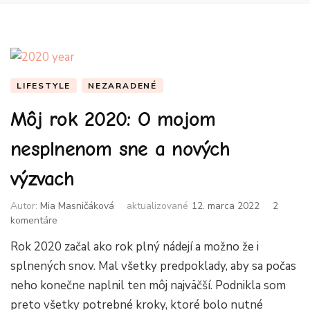
LIFESTYLE
NEZARADENÉ
Môj rok 2020: O mojom
nesplnenom sne a nových
výzvach
Autor:
Mia Masničáková
aktualizované
12. marca 2022
2
na
komentáre
Môj
Rok 2020 začal ako rok plný nádejí a možno že i
rok
2020:
splnených snov. Mal všetky predpoklady, aby sa počas
O
neho konečne naplnil ten môj najväčší. Podnikla som
mojom
preto všetky potrebné kroky, ktoré bolo nutné
nesplnenom