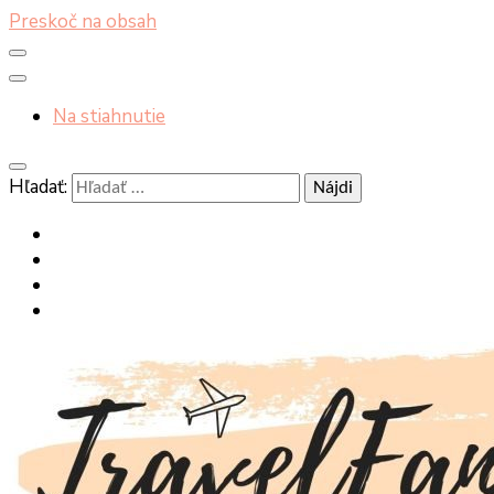
Preskoč na obsah
Na stiahnutie
Hľadať: