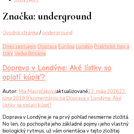
Značka:
underground
Úvodná stránka
/
underground
Dnes cestujem
Doprava
Európa
Londýn
Praktické tipy a
triky
Veľká Británia
Doprava v Londýne: Aké lístky sa
oplatí kúpiť?
Autor:
Mia Masničáková
aktualizované
22. mája 2026
22.
júna 2019
9 komentárov
na Doprava v Londýne: Aké
lístky sa oplatí kúpiť?
Doprava v Londýne je na prvý pohľad nesmierne zložitá.
No len, čo pochopíte jeho základné pojmy i jeho vlastný
biologický rytmus, už vám orientácia v tejto zložitej