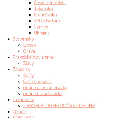
Česká republika
Taliansko
Francúzsko
Veľká Británia
Cyprus
Ukrajina
Slovensko
Liptov
Orava
Praktické tipy a triky
Zľavy
Zabav sa
Kvízy
Online pexesá
online osemsmerovky
online priraďovačka
rozhovory
TRAVELBLOGERI POČAS KORONY
O mne
KONTAKT