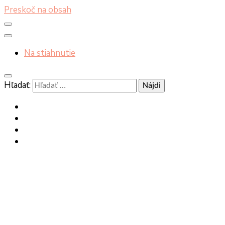
Preskoč na obsah
Na stiahnutie
Hľadať: