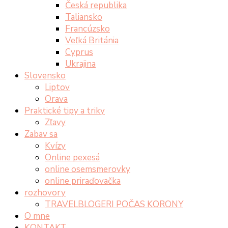
Česká republika
Taliansko
Francúzsko
Veľká Británia
Cyprus
Ukrajina
Slovensko
Liptov
Orava
Praktické tipy a triky
Zľavy
Zabav sa
Kvízy
Online pexesá
online osemsmerovky
online priraďovačka
rozhovory
TRAVELBLOGERI POČAS KORONY
O mne
KONTAKT