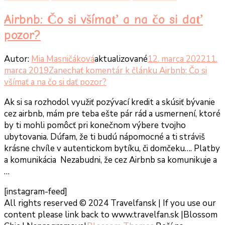
Airbnb: Čo si všímať a na čo si dať
pozor?
Autor:
Mia Masničáková
aktualizované
12. marca 2022
11.
marca 2019
Zanechať komentár
k článku Airbnb: Čo si
všímať a na čo si dať pozor?
Ak si sa rozhodol využiť pozývací kredit a skúsiť bývanie
cez airbnb, mám pre teba ešte pár rád a usmernení, ktoré
by ti mohli pomôcť pri konečnom výbere tvojho
ubytovania. Dúfam, že ti budú nápomocné a ti stráviš
krásne chvíle v autentickom bytíku, či domčeku…. Platby
a komunikácia Nezabudni, že cez Airbnb sa komunikuje a
…
[instagram-feed]
All rights reserved © 2024 Travelfansk | If you use our
content please link back to www.travelfan.sk |
Blossom