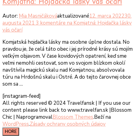
Komjatná: Hojdačka lásky vás očarí
Autor:
Mia Masničáková
aktualizované
12. marca 2022
30.
augusta 2021
3 komentáre
na Komjatná: Hojdačka lásky
vás očarí
Komjatská hojdačka lásky ma osobne úplne dostala. No
pravdou je, že celá táto obec i jej prírodné krásy sú mojím
veľkým objavom. V čase kovidových opatrení, keď sme
veľmi nemohli cestovať, som vo svojom blízkom okolí
navštívila magickú skalu nad Komjatnou, absolvovala
túru na Hrdošnú skalu i Ostré. A do tejto čarovnej obce
som sa …
[instagram-feed]
All rights reserved © 2024 Travelfansk | If you use our
content please link back to www.travelfan.sk |
Blossom
Chic | Naprogramoval
Blossom Themes
.Beží na
WordPress
.
Zásady ochrany osobných údajov
HORE