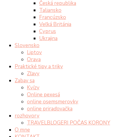
Česká republika
Taliansko
Francúzsko
Veľká Británia
Cyprus
Ukrajina
Slovensko
Liptov
Orava
Praktické tipy a triky
Zľavy
Zabav sa
Kvízy
Online pexesá
online osemsmerovky
online priraďovačka
rozhovory
TRAVELBLOGERI POČAS KORONY
O mne
KONTAKT