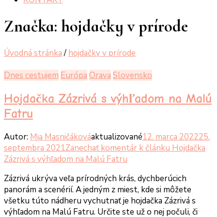
Značka:
hojdačky v prírode
Úvodná stránka
/
hojdačky v prírode
Dnes cestujem
Európa
Orava
Slovensko
Hojdačka Zázrivá s výhľadom na Malú
Fatru
Autor:
Mia Masničáková
aktualizované
12. marca 2022
25.
septembra 2021
Zanechať komentár
k článku Hojdačka
Zázrivá s výhľadom na Malú Fatru
Zázrivá ukrýva veľa prírodných krás, dychberúcich
panorám a scenérií. A jedným z miest, kde si môžete
všetku túto nádheru vychutnať je hojdačka Zázrivá s
výhľadom na Malú Fatru. Určite ste už o nej počuli, či