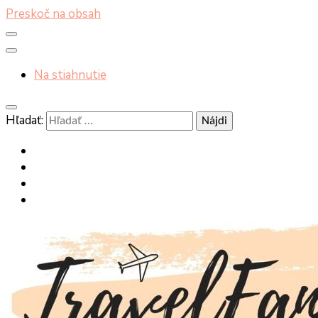
Preskoč na obsah
Na stiahnutie
Hľadať: