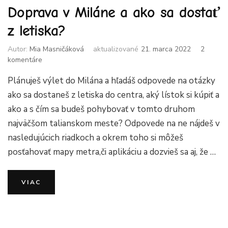
Doprava v Miláne a ako sa dostať
z letiska?
Autor:
Mia Masničáková
aktualizované
21. marca 2022
2
na
komentáre
Doprava
Plánuješ výlet do Milána a hľadáš odpovede na otázky
v
Miláne
ako sa dostaneš z letiska do centra, aký lístok si kúpiť a
a
ako a s čím sa budeš pohybovať v tomto druhom
ako
najväčšom talianskom meste? Odpovede na ne nájdeš v
sa
dostať
nasledujúcich riadkoch a okrem toho si môžeš
z
posťahovať mapy metra,či aplikáciu a dozvieš sa aj, že …
letiska?
VIAC