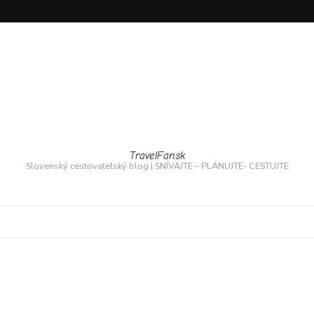
TravelFan.sk
Slovenský cestovateľský blog | SNÍVAJTE – PLÁNUJTE- CESTUJTE