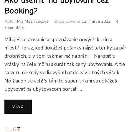
Ako ušetriť na ubytovaní cez
Booking?
Autor:
Mia Masničáková
aktualizované
12. marca 2022
4
na
komentáre
Ako
Miluješ cestovanie a spoznávanie nových krajín a
ušetriť
na
miest? Teraz, keď dokážeš poľahky nájsť letenky za pár
ubytovaní
drobných, ti v tom takmer nič nebráni… Narobiť ti
cez
vrásky na čele môžu akurát tak ceny ubytovania. A tie
Booking?
sa veru niekedy vedia vyšplhať do závratných výšok…
No žiaden strach! S týmito super trikmi sa dokážeš
ubytovať na ubytovacom portáli …
VIAC
Stránkovanie
Stránka
Stránka
Stránka
1
…
6
7