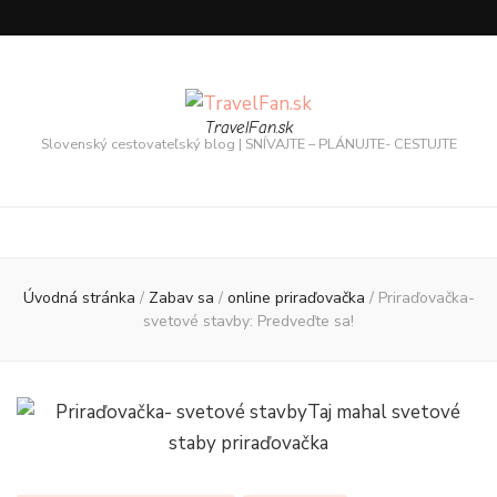
TravelFan.sk
Slovenský cestovateľský blog | SNÍVAJTE – PLÁNUJTE- CESTUJTE
Úvodná stránka
/
Zabav sa
/
online priraďovačka
/
Priraďovačka-
svetové stavby: Predveďte sa!