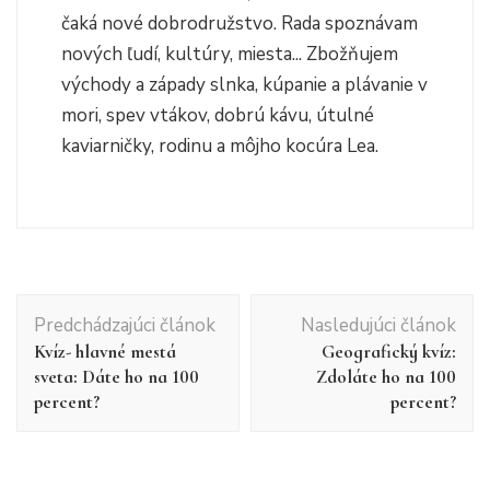
čaká nové dobrodružstvo. Rada spoznávam
nových ľudí, kultúry, miesta... Zbožňujem
východy a západy slnka, kúpanie a plávanie v
mori, spev vtákov, dobrú kávu, útulné
kaviarničky, rodinu a môjho kocúra Lea.
Navigácia
Predchádzajúci článok
Nasledujúci článok
v
Kvíz- hlavné mestá
Geografický kvíz:
článku
sveta: Dáte ho na 100
Zdoláte ho na 100
percent?
percent?