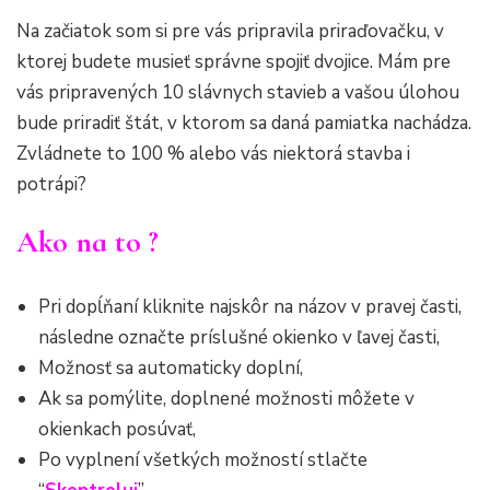
Na začiatok som si pre vás pripravila priraďovačku, v
ktorej budete musieť správne spojiť dvojice. Mám pre
vás pripravených 10 slávnych stavieb a vašou úlohou
bude priradiť štát, v ktorom sa daná pamiatka nachádza.
Zvládnete to 100 % alebo vás niektorá stavba i
potrápi?
Ako na to ?
Pri dopĺňaní kliknite najskôr na názov v pravej časti,
následne označte príslušné okienko v ľavej časti,
Možnosť sa automaticky doplní,
Ak sa pomýlite, doplnené možnosti môžete v
okienkach posúvať,
Po vyplnení všetkých možností stlačte