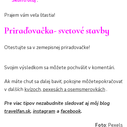
“
Skontroluj
”.
Prajem vám veľa šťastia!
Priraďovačka- svetové stavby
Otestujte sa v zemepisnej priraďovačke!
Svojim výsledkom sa môžete pochváliť v komentári.
Ak máte chuť sa ďalej baviť, pokojne môžetepokračovať
v ďalších
kvízoch, pexesách a osemsmerovkách
.
Pre viac tipov nezabudnite sledovať aj môj blog
travelfan.sk
,
instagram
a
facebook
.
Foto
: Pexels