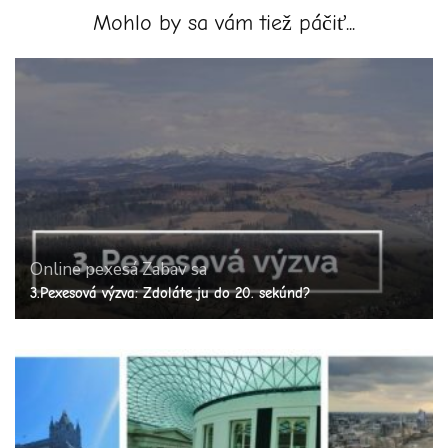
Mohlo by sa vám tiež páčiť...
Online pexesá
Zabav sa
3.Pexesová výzva: Zdoláte ju do 20. sekúnd?