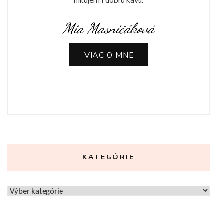
milujem i dobrú kávu.
Mia Masničáková
VIAC O MNE
KATEGÓRIE
Kategórie