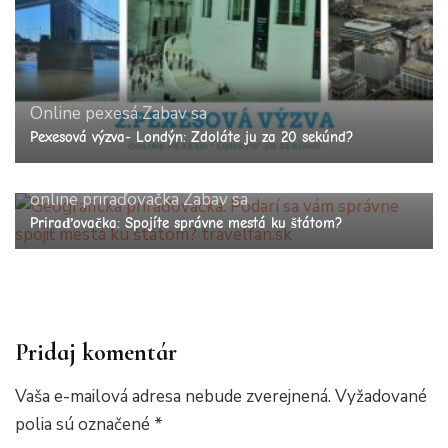
Online pexesá
Zabav sa
Pexesová výzva- Londýn: Zdoláte ju za 20 sekúnd?
online priraďovačka
Zabav sa
Priraďovačka: Spojíte správne mestá ku štátom?
Pridaj komentár
Vaša e-mailová adresa nebude zverejnená.
Vyžadované
polia sú označené
*