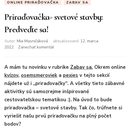
ONLINE PRIRAĎOVAČKA
ZABAV SA
Priraďovačka- svetové stavby:
Predveďte sa!
Autor:
Mia Masničáková
aktualizované
12. marca
k
2022
Zanechať komentár
článku
Priraďovačka-
svetové
A mám tu novinku v rubrike
Zabav sa.
Okrem online
stavby:
kvízov
,
osemsmeroviek
a
pexies
v tejto sekcií
Predveďte
nájdete už i ,,priraďovačky“. A všetky tieto zábavné
sa!
aktivitky sú samozrejme inšpirované
cestovateľskou tematikou :). Na úvod to bude
priraďovačka – svetové stavby. Tak čo, trúfnete si
vyriešiť našu prvú priraďovačku na plný počet
bodov?