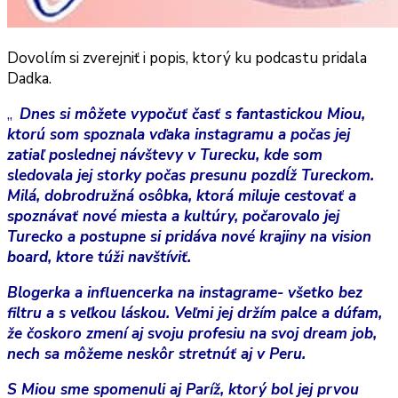
Dovolím si zverejniť i popis, ktorý ku podcastu pridala
Dadka.
,,
Dnes si môžete vypočuť časť s fantastickou Miou,
ktorú som spoznala vďaka instagramu a počas jej
zatiaľ poslednej návštevy v Turecku, kde som
sledovala jej storky počas presunu pozdĺž Tureckom.
Milá, dobrodružná osôbka, ktorá miluje cestovať a
spoznávať nové miesta a kultúry, počarovalo jej
Turecko a postupne si pridáva nové krajiny na vision
board, ktore túži navštíviť.
Blogerka a influencerka na instagrame- všetko bez
filtru a s veľkou láskou. Veľmi jej držím palce a dúfam,
že čoskoro zmení aj svoju profesiu na svoj dream job,
nech sa môžeme neskôr stretnúť aj v Peru.
S Miou sme spomenuli aj Paríž, ktorý bol jej prvou