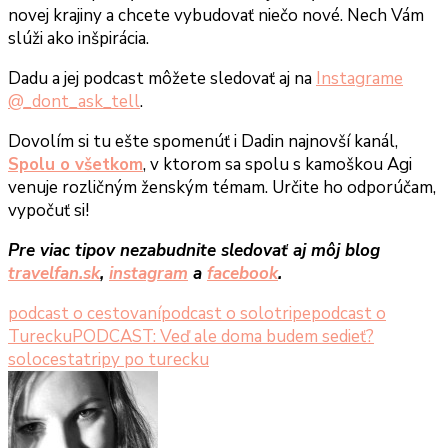
novej krajiny a chcete vybudovať niečo nové. Nech Vám
slúži ako inšpirácia.
Dadu a jej podcast môžete sledovať aj na
Instagrame
@_dont_ask_tell
.
Dovolím si tu ešte spomenúť i Dadin najnovší kanál,
Spolu o všetkom
, v ktorom sa spolu s kamoškou Agi
venuje rozličným ženským témam. Určite ho odporúčam,
vypočuť si!
Pre viac tipov nezabudnite sledovať aj môj blog
travelfan.sk
,
instagram
a
facebook
.
podcast o cestovaní
podcast o solotripe
podcast o
Turecku
PODCAST: Veď ale doma budem sedieť?
solocesta
tripy po turecku