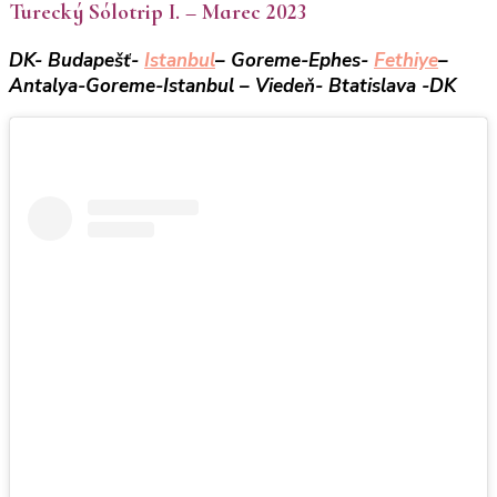
Turecký Sólotrip I. – Marec 2023
DK- Budapešť-
Istanbul
– Goreme-Ephes-
Fethiye
–
Antalya-Goreme-Istanbul – Viedeň- Btatislava -DK