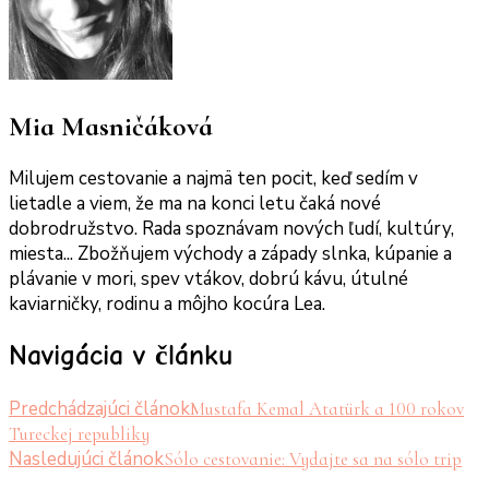
Mia Masničáková
Milujem cestovanie a najmä ten pocit, keď sedím v
lietadle a viem, že ma na konci letu čaká nové
dobrodružstvo. Rada spoznávam nových ľudí, kultúry,
miesta... Zbožňujem východy a západy slnka, kúpanie a
plávanie v mori, spev vtákov, dobrú kávu, útulné
kaviarničky, rodinu a môjho kocúra Lea.
Navigácia v článku
Predchádzajúci článok
Mustafa Kemal Atatürk a 100 rokov
Tureckej republiky
Nasledujúci článok
Sólo cestovanie: Vydajte sa na sólo trip