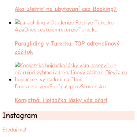
Ako ušetriť na ubytovaní cez Booking?
Ázia
Dnes cestujem
recenzie
Turecko
Paragliding v Turecku: TOP adrenalínový
zážitok
Dnes cestujem
Európa
Liptov
Slovensko
Komjatná: Hojdačka lásky vás očarí
Instagram
Sleduj ma!