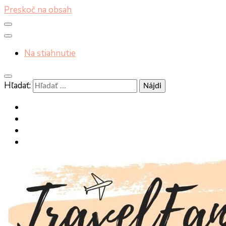
Preskoč na obsah
Na stiahnutie
Hľadať: