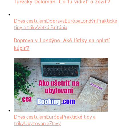
Turecký Dalamán: Čo tu vidieť a zažiť?
Dnes cestujem
Doprava
Európa
Londýn
Praktické
tipy a triky
Veľká Británia
Doprava v Londýne: Aké lístky sa oplatí
kúpiť?
Dnes cestujem
Európa
Praktické tipy a
triky
Ubytovanie
Zľavy