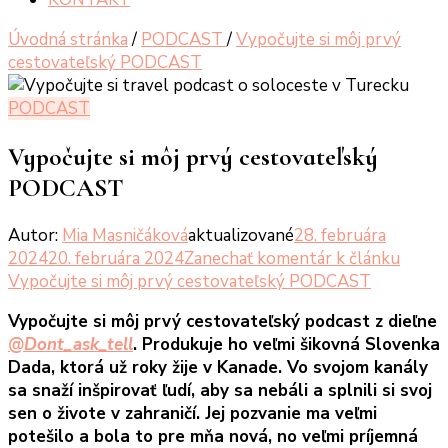
Úvodná stránka
/
PODCAST
/
Vypočujte si môj prvý
cestovateľský PODCAST
PODCAST
Vypočujte si môj prvý cestovateľský
PODCAST
Autor:
Mia Masničáková
aktualizované
28. februára
2024
20. februára 2024
Zanechať komentár
k článku
Vypočujte si môj prvý cestovateľský PODCAST
Vypočujte si môj prvý cestovateľský podcast z dieľne
@Dont_ask_tell
. Produkuje ho veľmi šikovná Slovenka
Dada, ktorá už roky žije v Kanade. Vo svojom kanály
sa snaží inšpirovať ľudí, aby sa nebáli a splnili si svoj
sen o živote v zahraničí. Jej pozvanie ma veľmi
potešilo a bola to pre mňa nová, no veľmi príjemná