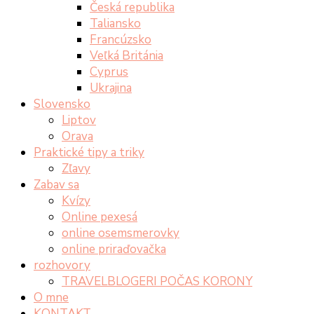
Česká republika
Taliansko
Francúzsko
Veľká Británia
Cyprus
Ukrajina
Slovensko
Liptov
Orava
Praktické tipy a triky
Zľavy
Zabav sa
Kvízy
Online pexesá
online osemsmerovky
online priraďovačka
rozhovory
TRAVELBLOGERI POČAS KORONY
O mne
KONTAKT