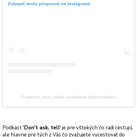
Zobraziť tento príspevok na Instagrame
Príspevok, ktorý zdieľa travelfansk (@travelfansk)
Podkast
’Don’t ask, tell‘
je pre vštekých čo radi cestujú,
ale hlavne pre tých z Vás čo zvažujete vycestovať do