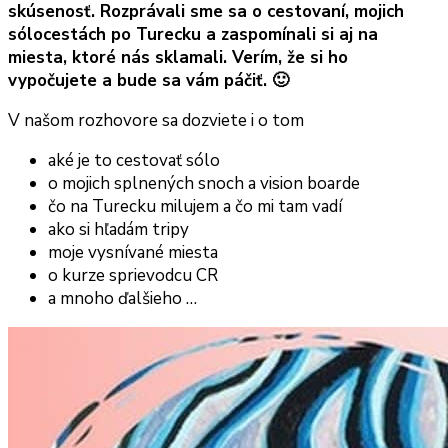
skúsenosť. Rozprávali sme sa o cestovaní, mojich
sólocestách po Turecku a zaspomínali si aj na
miesta, ktoré nás sklamali. Verím, že si ho
vypočujete a bude sa vám páčiť. 🙂
V našom rozhovore sa dozviete i o tom
aké je to cestovať sólo
o mojich splnených snoch a vision boarde
čo na Turecku milujem a čo mi tam vadí
ako si hľadám tripy
moje vysnívané miesta
o kurze sprievodcu CR
a mnoho ďalšieho …