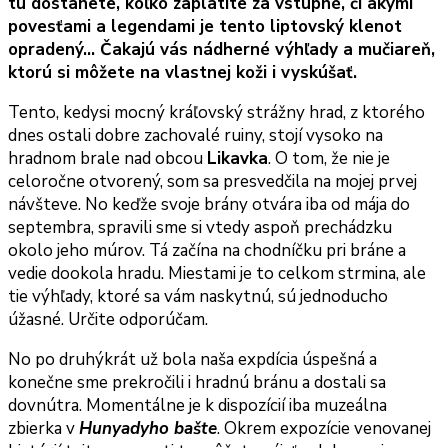
tu dostanete, koľko zaplatíte za vstupné, či akými
povesťami a legendami je tento liptovský klenot
opradený… Čakajú vás nádherné výhľ
ady a mučiareň,
ktorú si môžete na vlastnej koži i vyskúšať.
Tento, kedysi mocný kráľovský strážny hrad, z ktorého
dnes ostali dobre zachovalé ruiny, stojí vysoko na
hradnom brale nad obcou
Likavka
. O tom, že nie je
celoročne otvorený, som sa presvedčila na mojej prvej
návšteve. No keďže svoje brány otvára iba od mája do
septembra, spravili sme si vtedy aspoň prechádzku
okolo jeho múrov. Tá začína na chodníčku pri bráne a
vedie dookola hradu. Miestami je to celkom strmina, ale
tie výhľady, ktoré sa vám naskytnú, sú jednoducho
úžasné. Určite odporúčam.
No po druhýkrát už bola naša expdícia úspešná a
konečne sme prekročili i hradnú bránu a dostali sa
dovnútra. Momentálne je k dispozícií iba muzeálna
zbierka v
Hunyadyho bašte
. Okrem expozície venovanej