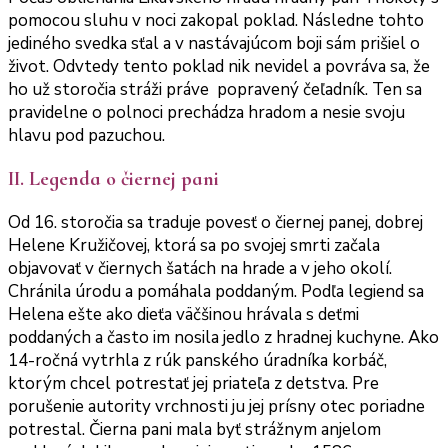
pomocou sluhu v noci zakopal poklad. Následne tohto
jediného svedka sťal a v nastávajúcom boji sám prišiel o
život. Odvtedy tento poklad nik nevidel a povráva sa, že
ho už storočia stráži práve popravený čeľadník. Ten sa
pravidelne o polnoci prechádza hradom a nesie svoju
hlavu pod pazuchou.
II. Legenda o čiernej pani
Od 16. storočia sa traduje povesť o čiernej panej, dobrej
Helene Kružičovej, ktorá sa po svojej smrti začala
objavovať v čiernych šatách na hrade a v jeho okolí.
Chránila úrodu a pomáhala poddaným. Podľa legiend sa
Helena ešte ako dieťa väčšinou hrávala s deťmi
poddaných a často im nosila jedlo z hradnej kuchyne. Ako
14-ročná vytrhla z rúk panského úradníka korbáč,
ktorým chcel potrestať jej priateľa z detstva. Pre
porušenie autority vrchnosti ju jej prísny otec poriadne
potrestal. Čierna pani mala byť strážnym anjelom