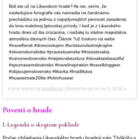
Boli ste už na Likavskom hrade? Ak nie, verím, že
nasledujúce forografie vás navnadia na čarokrásnu
prechádzku za jednou z najvplyvnejších pevností zasadenej
do lona malebnej liptovskej prírody. I keď je z Likavského
hradu dnes už iba zrúcanina, i naďalej tu vládne majestátna
atmosféra dávnych čias. Článok ?už čoskoro na webe
#travelfansk #dnescestujem #turistavovlastnejkrajine
#slovenskonafotke #praveslovenske #thisisslovakia
#carovneslovensko #niejeturabezstura #slovakiaisbeautiful
#spoznavamslovensko #travelinspiration #travelbloggeer
#objavujemslovensko #likavka #hradlikava
#huaweimate20lite #fotimhuawei
A post shared by
travelfansk
(@travelfansk) on
Jul 5, 2020 at 2:42am PDT
Povesti o hrade
I. Legenda o skrytom poklade
Počas obliehania Likavského hradu hradný pán Thőkőly s