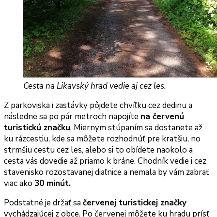
Cesta na Likavský hrad vedie aj cez les.
Z parkoviska i zastávky pôjdete chvíľku cez dedinu a
následne sa po pár metroch napojíte
na červenú
turistickú značku
. Miernym stúpaním sa dostanete až
ku rázcestiu, kde sa môžete rozhodnúť pre kratšiu, no
strmšiu cestu cez les, alebo si to obídete naokolo a
cesta vás dovedie až priamo k bráne. Chodník vedie i cez
stavenisko rozostavanej diaľnice a nemala by vám zabrať
viac ako
30 minút.
Podstatné je držať sa
červenej turistickej značky
vychádzajúcej z obce. Po červenej môžete ku hradu prísť