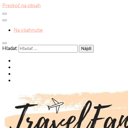
Preskoč na obsah
Na stiahnutie
Hľadať: