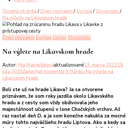
Úvodná stránka
/
Dnes cestujem
/
Európa
/
Slovensko
/
Na výlete na Likavskom hrade
Dnes cestujem
Európa
Liptov
Slovensko
Na výlete na Likavskom hrade
Autor:
Mia Masničáková
aktualizované
12. marca 2022
19.
júla 2020
Zanechať komentár
k článku Na výlete na
Likavskom hrade
Boli ste už na hrade Likava? Ja sa otvorene
priznávam, že som roky jazdila okolo Likavského
hradu a z cesty som vždy obdivovala jeho
majestátnosť učupenú v lone Chočských vrchov. Až
raz nastal deň D. a ja som konečne nakukla za mocné
múry tohto najväčšieho hradu Liptova. Ako a kedy sa