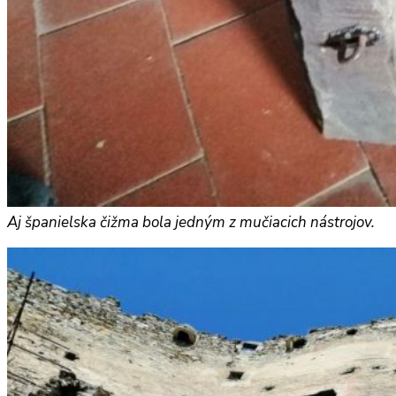
Aj španielska čižma bola jedným z mučiacich nástrojov.