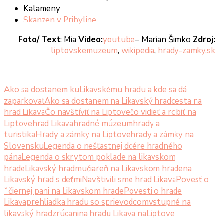
Kalameny
Skanzen v Pribyline
Foto/ Text
: Mia
Video:
youtube
– Marian Šimko
Zdroj:
liptovskemuzeum
,
wikipedia
,
hrady-zamky.sk
Ako sa dostanem kuLikavskému hradu a kde sa dá
zaparkovať
Ako sa dostanem na Likavský hrad
cesta na
hrad Likava
Čo navštíviť na Liptove
čo vidieť a robiť na
Liptove
hrad Likava
hradné múzeum
hrady a
turistika
Hrady a zámky na Liptove
hrady a zámky na
Slovensku
Legenda o nešťastnej dcére hradného
pána
Legenda o skrytom poklade na likavskom
hrade
Likavský hrad
mučiareň na Likavskom hrade
na
Likavský hrad s deťmi
Navštivili sme hrad Likava
Povesť o
ˇčiernej pani na Likavskom hrade
Povesti o hrade
Likava
prehliadka hradu so sprievodcom
vstupné na
likavský hrad
zrúcanina hradu Likava naLiptove