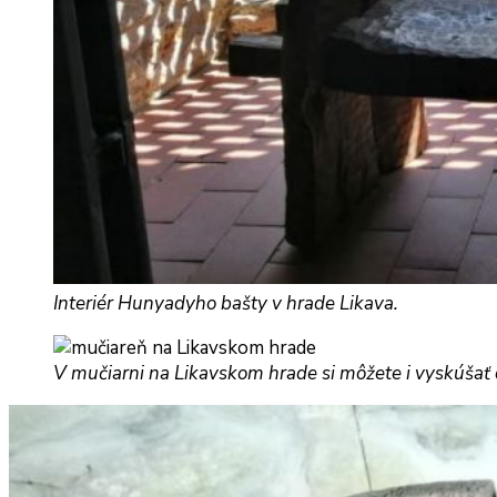
Interiér Hunyadyho bašty v hrade Likava.
V mučiarni na Likavskom hrade si môžete i vyskúšať d