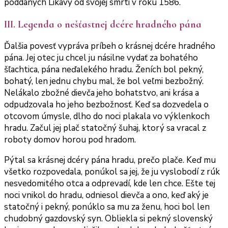
poddaných Likavy od svojej smrti v roku 1586.
III. Legenda o nešťastnej dcére hradného pána
Ďalšia povesť vypráva príbeh o krásnej dcére hradného
pána. Jej otec ju chcel ju násilne vydať za bohatého
šľachtica, pána neďalekého hradu. Ženích bol pekný,
bohatý, len jednu chybu mal, že bol veľmi bezbožný.
Nelákalo zbožné dievča jeho bohatstvo, ani krása a
odpudzovala ho jeho bezbožnosť. Keď sa dozvedela o
otcovom úmysle, dlho do noci plakala vo výklenkoch
hradu. Začul jej plač statočný šuhaj, ktorý sa vracal z
roboty domov horou pod hradom.
Pýtal sa krásnej dcéry pána hradu, prečo plače. Keď mu
všetko rozpovedala, ponúkol sa jej, že ju vyslobodí z rúk
nesvedomitého otca a odprevadí, kde len chce. Ešte tej
noci vnikol do hradu, odniesol dievča a ono, keď aký je
statočný i pekný, ponúklo sa mu za ženu, hoci bol len
chudobný gazdovský syn. Obliekla si pekný slovenský