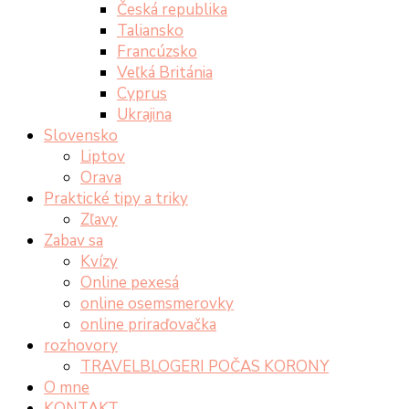
Česká republika
Taliansko
Francúzsko
Veľká Británia
Cyprus
Ukrajina
Slovensko
Liptov
Orava
Praktické tipy a triky
Zľavy
Zabav sa
Kvízy
Online pexesá
online osemsmerovky
online priraďovačka
rozhovory
TRAVELBLOGERI POČAS KORONY
O mne
KONTAKT