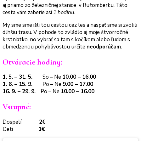
aj priamo zo železničnej stanice v Ružomberku. Táto
cesta vám zaberie asi
1 hodinu
.
My sme sme išli tou cestou cez les a naspäť sme si zvolili
dlhšiu trasu. V pohode to zvládlo aj moje štvorročné
krstniatko, no vybrať sa tam s kočíkom alebo ľudom s
obmedzenou pohyblivosťou určite
neodporúčam
.
Otváracie hodiny:
1. 5. – 31. 5.
So – Ne
10.00 – 16.00
1. 6. – 15. 9.
Po – Ne
9.00 – 17.00
16. 9. – 29. 9.
Po – Ne
10.00 – 16.00
Vstupné:
Dospelí
2€
Deti
1€