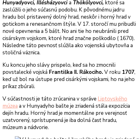
Hunyadyovci, Illésházyovci
a
Thökölyovci,
ktoré sa
zaslúžili o jeho súčasnú podobu. K pôvodnému jadru
hradu bol pristavený dolný hrad, neskôr i horný hrad v
gotickom a renesančnom štýle. V 17. storočí mu pribudli
nové opevnenia a 5 bášt. No ani tie ho neubránili pred
cisárskym vojskom, ktoré hrad značne poškodilo ( 1670).
Následne táto pevnosť slúžila ako vojenská ubytovňa a
stoličná väznica.
Ku koncu jeho slávy prispelo, keď sa ho zmocnili
povstalecké vojská
Františka II. Rákociho.
V roku
1707
,
keď už bol na ústupe pred cisárkými vojskami, ho na jeho
príkaz zbúrali.
V súčastnosti je táto zrúcanina v správe
Liptovského
múzea
a v Hunyadyho bašte je zriadená stála expozícia
dejín hradu. Horný hrad je momentálne pre verejnosť
uzatvorený, sprístupnená je iba dolná časť hradu,
múzeum a nádvorie.