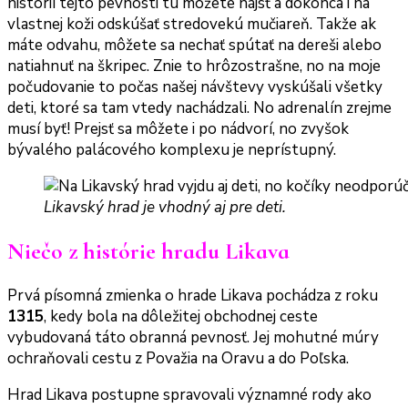
histórií tejto pevnosti tu môžete nájsť a dokonca i na
vlastnej koži odskúšať stredovekú mučiareň. Takže ak
máte odvahu, môžete sa nechať spútať na dereši alebo
natiahnuť na škripec. Znie to hrôzostrašne, no na moje
počudovanie to počas našej návštevy vyskúšali všetky
deti, ktoré sa tam vtedy nachádzali. No adrenalín zrejme
musí byť! Prejsť sa môžete i po nádvorí, no zvyšok
bývalého palácového komplexu je neprístupný.
Likavský hrad je vhodný aj pre deti.
Niečo z histórie hradu Likava
Prvá písomná zmienka o hrade Likava pochádza z roku
1315
, kedy bola na dôležitej obchodnej ceste
vybudovaná táto obranná pevnosť. Jej mohutné múry
ochraňovali cestu z Považia na Oravu a do Poľska.
Hrad Likava postupne spravovali významné rody ako