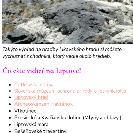
Takýto výhľad na hradby Likavského hradu si môžete
vychutnať z chodníka, ktorý vedie okolo hradieb.
Čo ešte vidieť na Liptove?
Čutkovská dolina
Slovenské múzeum ochrany prírody a jaskyniarstva
Liptovský hrad
Archeoskanzen Havránok
Vlkolínec
Prosieckú a Kvačiansku dolinu (Mlyny a oblazy )
Liptovská mara
Bešeňovské travertíny