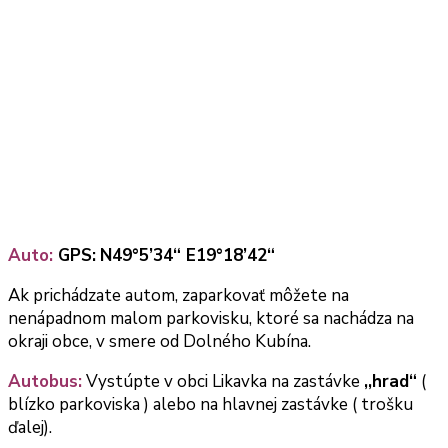
Auto:
GPS:
N49°5’34“ E19°18’42“
Ak prichádzate autom, zaparkovať môžete na
nenápadnom malom parkovisku, ktoré sa nachádza na
okraji obce, v smere od Dolného Kubína.
Autobus:
Vystúpte v obci Likavka na zastávke
,,hrad“
(
blízko parkoviska ) alebo na hlavnej zastávke ( trošku
ďalej).