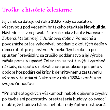
Trošku z histórie železiarne
Jej vznik sa datuje od roku
1836
, kedy sa začalo s
výstavbou pod vedením britského staviteľa
Newbuilda
.
Následne sa v nej tavila železná ruda z baní v
Habovke
,
Zuberci
,
Malatinnej, či Juráňovej doliny
. Pomocné a
povoznícke práce vykonávali poddaní z okolitých dedín v
rámci robôt pre panstvo. Po niekoľkých rokoch po
spustení prevádzky, sa zrušilo poddanstvo a jej výroba
začala pomaly upadať. Železiarni sa totiž zvýšili výrobné
náklady, čo spolu s nekvalitnou produkciou prispelo v
období hospodárskej krízy k definitívnemu zastaveniu
výroby v železiarni. Nakoniec v roku
1864
skončila so
svojou činnosťou.
*Pri archeologických výskumoch neboli objavené zvyšky
po tavbe ani pozostatky prestrešenia budovy, čo svedčí
o fakte, že budova hámra nebola nikdy úplne dostavaná.