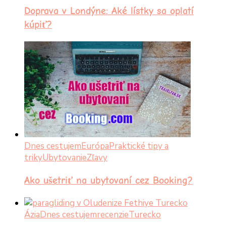
Doprava v Londýne: Aké lístky sa oplatí
kúpiť?
Dnes cestujem
Európa
Praktické tipy a
triky
Ubytovanie
Zľavy
Ako ušetriť na ubytovaní cez Booking?
Ázia
Dnes cestujem
recenzie
Turecko