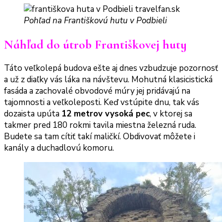
Pohľad na Františkovú hutu v Podbieli
Náhľad do útrob Františkovej huty
Táto veľkolepá budova ešte aj dnes vzbudzuje pozornosť
a už z diaľky vás láka na návštevu. Mohutná klasicistická
fasáda a zachovalé obvodové múry jej pridávajú na
tajomnosti a veľkoleposti. Keď vstúpite dnu, tak vás
dozaista upúta
12 metrov vysoká pec
, v ktorej sa
takmer pred 180 rokmi tavila miestna železná ruda.
Budete sa tam cítiť takí maličkí. Obdivovať môžete i
kanály a duchadlovú komoru.