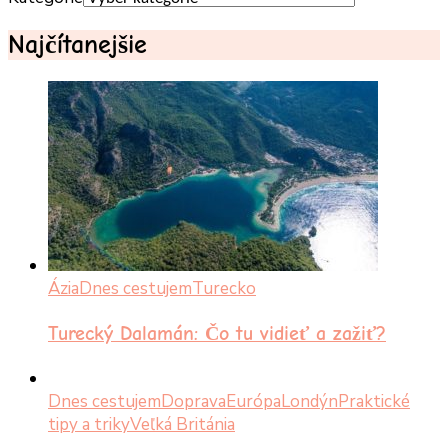
Najčítanejšie
Ázia
Dnes cestujem
Turecko
Turecký Dalamán: Čo tu vidieť a zažiť?
Dnes cestujem
Doprava
Európa
Londýn
Praktické
tipy a triky
Veľká Británia