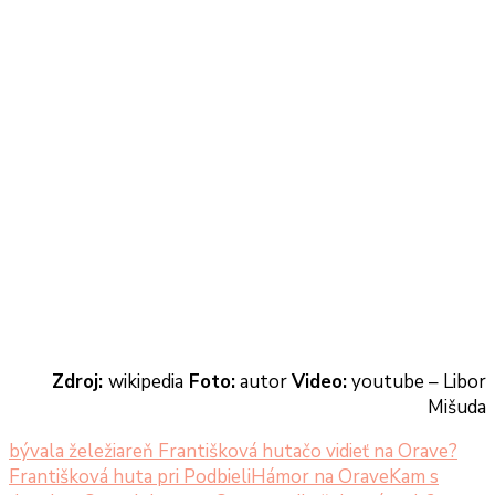
Zdroj:
wikipedia
Foto:
autor
Video:
youtube – Libor
Mišuda
bývala želežiareň Františková huta
čo vidieť na Orave?
Františková huta pri Podbieli
Hámor na Orave
Kam s