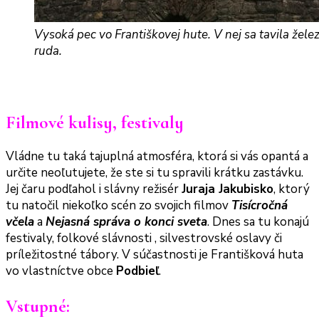
Vysoká pec vo Františkovej hute. V nej sa tavila žele
ruda.
Filmové kulisy, festivaly
Vládne tu taká tajuplná atmosféra, ktorá si vás opantá a
určite neoľutujete, že ste si tu spravili krátku zastávku.
Jej čaru podľahol i slávny režisér
Juraja Jakubisko
, ktorý
tu natočil niekoľko scén zo svojich filmov
Tisícročná
včela
a
Nejasná správa o konci sveta
. Dnes sa tu konajú
festivaly, folkové slávnosti , silvestrovské oslavy či
príležitostné tábory. V súčastnosti je Františková huta
vo vlastníctve obce
Podbieľ
.
Vstupné: