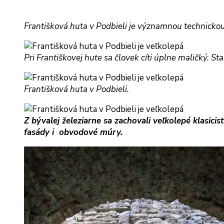
Františková huta v Podbieli je významnou technicko
Pri Františkovej hute sa človek cíti úplne maličký. St
Františková huta v Podbieli.
Z bývalej železiarne sa zachovali veľkolepé klasicist
fasády i obvodové múry.