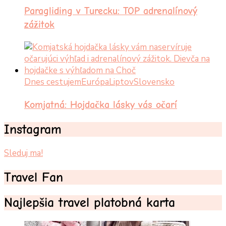
Paragliding v Turecku: TOP adrenalínový
zážitok
Dnes cestujem
Európa
Liptov
Slovensko
Komjatná: Hojdačka lásky vás očarí
Instagram
Sleduj ma!
Travel Fan
Najlepšia travel platobná karta