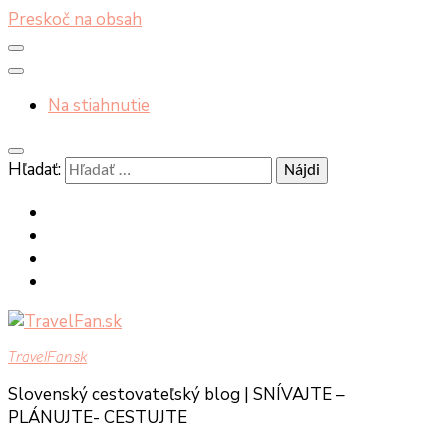
Preskoč na obsah
Na stiahnutie
Hľadať:
TravelFan.sk
Slovenský cestovateľský blog | SNÍVAJTE –
PLÁNUJTE- CESTUJTE