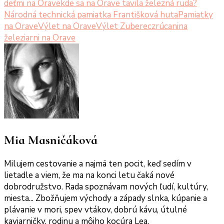
deťmi na Orave
kde sa na Orave tavila železná ruda?
Národná technická pamiatka Františková huta
Pamiatky
na Orave
Výlet na Orave
Výlet Zuberec
zrúcanina
železiarni na Orave
Mia Masničáková
Milujem cestovanie a najmä ten pocit, keď sedím v
lietadle a viem, že ma na konci letu čaká nové
dobrodružstvo. Rada spoznávam nových ľudí, kultúry,
miesta... Zbožňujem východy a západy slnka, kúpanie a
plávanie v mori, spev vtákov, dobrú kávu, útulné
kaviarničky, rodinu a môjho kocúra Lea.