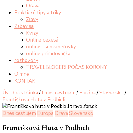
Orava
Praktické tipy a triky
Zľavy
Zabav sa
Kvízy
Online pexesá
online osemsmerovky
online priraďovačka
rozhovory
TRAVELBLOGERI POČAS KORONY
O mne
KONTAKT
Úvodná stránka
/
Dnes cestujem
/
Európa
/
Slovensko
/
Františková Huta v Podbieli
Dnes cestujem
Európa
Orava
Slovensko
Františková Huta v Podbieli