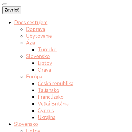
Zavrieť
Dnes cestujem
Doprava
Ubytovanie
Ázia
Turecko
Slovensko
Liptov
Orava
Európa
Česká republika
Taliansko
Francúzsko
Veľká Británia
Cyprus
Ukrajina
Slovensko
Liptov